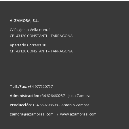
A. ZAMORA, S.L.
C/ Esglesia Vella num. 1
CP. 43120 CONSTANTI – TARRAGONA
Apartado Correos 10
CP. 43120 CONSTANTI – TARRAGONA
Telf./Fax:
+34 977520757
Administración:
+34 626460257 – Julia Zamora
Producción:
+34 669798698 – Antonio Zamora
zamora@azamorasl.com
/
www.azamorasl.com