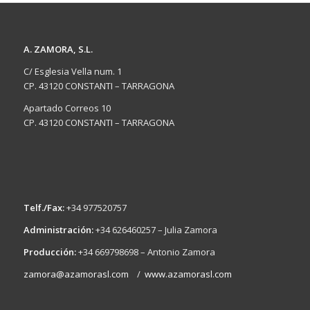
A. ZAMORA, S.L.
C/ Esglesia Vella num. 1
CP. 43120 CONSTANTI – TARRAGONA
Apartado Correos 10
CP. 43120 CONSTANTI – TARRAGONA
Telf./Fax:
+34 977520757
Administración:
+34 626460257 – Julia Zamora
Producción:
+34 669798698 – Antonio Zamora
zamora@azamorasl.com
/
www.azamorasl.com