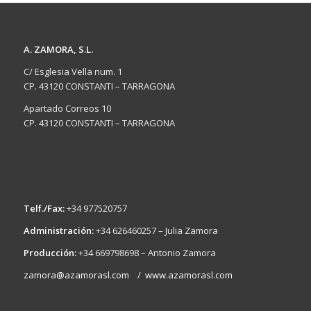
A. ZAMORA, S.L.
C/ Esglesia Vella num. 1
CP. 43120 CONSTANTI – TARRAGONA
Apartado Correos 10
CP. 43120 CONSTANTI – TARRAGONA
Telf./Fax:
+34 977520757
Administración:
+34 626460257 – Julia Zamora
Producción:
+34 669798698 – Antonio Zamora
zamora@azamorasl.com
/
www.azamorasl.com