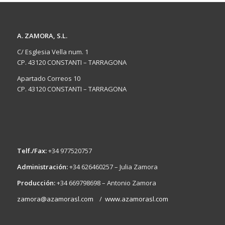
A. ZAMORA, S.L.
C/ Esglesia Vella num. 1
CP. 43120 CONSTANTI – TARRAGONA
Apartado Correos 10
CP. 43120 CONSTANTI – TARRAGONA
Telf./Fax:
+34 977520757
Administración:
+34 626460257 – Julia Zamora
Producción:
+34 669798698 – Antonio Zamora
zamora@azamorasl.com
/
www.azamorasl.com