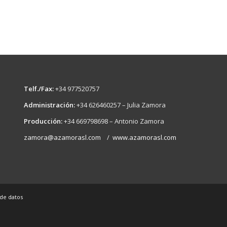
Telf./Fax:
+34 977520757
Administración:
+34 626460257 – Julia Zamora
Producción:
+34 669798698 – Antonio Zamora
zamora@azamorasl.com
/
www.azamorasl.com
 de datos