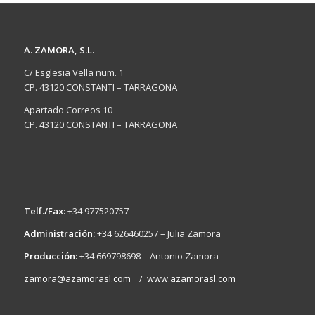
A. ZAMORA, S.L.
C/ Esglesia Vella num. 1
CP. 43120 CONSTANTI – TARRAGONA
Apartado Correos 10
CP. 43120 CONSTANTI – TARRAGONA
Telf./Fax:
+34 977520757
Administración:
+34 626460257 – Julia Zamora
Producción:
+34 669798698 – Antonio Zamora
zamora@azamorasl.com
/
www.azamorasl.com