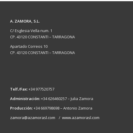
A. ZAMORA, S.L.
C/ Esglesia Vella num. 1
CP. 43120 CONSTANTI – TARRAGONA
Apartado Correos 10
CP. 43120 CONSTANTI – TARRAGONA
Telf./Fax:
+34 977520757
Administración:
+34 626460257 – Julia Zamora
Producción:
+34 669798698 – Antonio Zamora
zamora@azamorasl.com
/
www.azamorasl.com