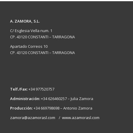
A. ZAMORA, S.L.
C/ Esglesia Vella num. 1
CP. 43120 CONSTANTI – TARRAGONA
Apartado Correos 10
CP. 43120 CONSTANTI – TARRAGONA
Telf./Fax:
+34 977520757
Administración:
+34 626460257 – Julia Zamora
Producción:
+34 669798698 – Antonio Zamora
zamora@azamorasl.com
/
www.azamorasl.com