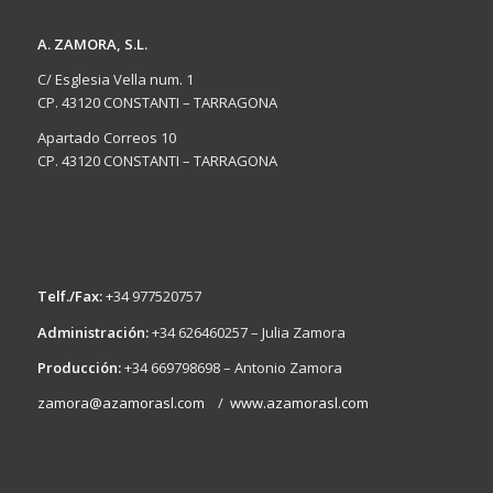
A. ZAMORA, S.L.
C/ Esglesia Vella num. 1
CP. 43120 CONSTANTI – TARRAGONA
Apartado Correos 10
CP. 43120 CONSTANTI – TARRAGONA
Telf./Fax:
+34 977520757
Administración:
+34 626460257 – Julia Zamora
Producción:
+34 669798698 – Antonio Zamora
zamora@azamorasl.com
/
www.azamorasl.com