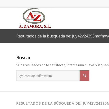
Resultados de la búsqueda de: juy42v24395mdfm
Buscar
Si los resultados no te satisfacen, intenta una nueva búsqued
RESULTADOS DE LA BÚSQUEDA DE: JUY42V243