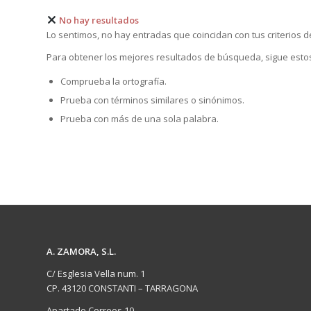
No hay resultados
Lo sentimos, no hay entradas que coincidan con tus criterios d
Para obtener los mejores resultados de búsqueda, sigue esto
Comprueba la ortografía.
Prueba con términos similares o sinónimos.
Prueba con más de una sola palabra.
A. ZAMORA, S.L.
C/ Esglesia Vella num. 1
CP. 43120 CONSTANTI – TARRAGONA
Apartado Correos 10