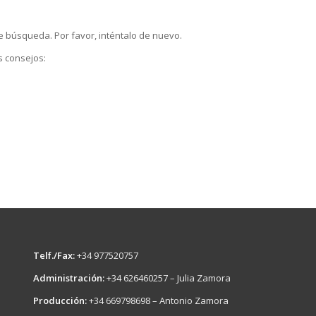
e búsqueda. Por favor, inténtalo de nuevo.
s consejos:
Telf./Fax:
+34 977520757
Administración:
+34 626460257 – Julia Zamora
Producción:
+34 669798698 – Antonio Zamora