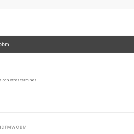
wobm
a con otros términos.
95MDFMWOBM