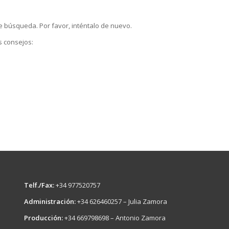
e búsqueda. Por favor, inténtalo de nuevo.
s consejos:
Telf./Fax:
+34 977520757
Administración:
+34 626460257 – Julia Zamora
Producción:
+34 669798698 – Antonio Zamora