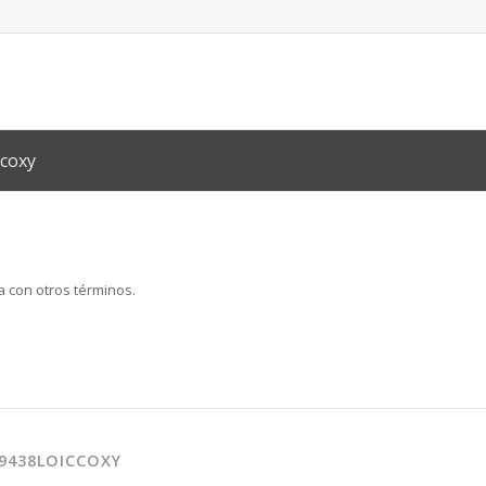
ccoxy
a con otros términos.
39438LOICCOXY