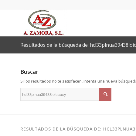
Resultados de la búsqueda de: hcl33plnua39438loi
Buscar
Si los resultados no te satisfacen, intenta una nueva búsqued
RESULTADOS DE LA BÚSQUEDA DE: HCL33PLNUA