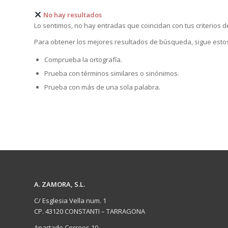
No hay resultados
Lo sentimos, no hay entradas que coincidan con tus criterios d
Para obtener los mejores resultados de búsqueda, sigue esto
Comprueba la ortografía.
Prueba con términos similares o sinónimos.
Prueba con más de una sola palabra.
A. ZAMORA, S.L.
C/ Esglesia Vella num. 1
CP. 43120 CONSTANTI – TARRAGONA
Apartado Correos 10