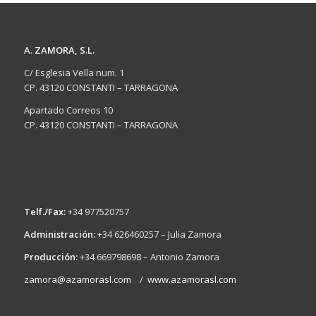
A. ZAMORA, S.L.
C/ Esglesia Vella num. 1
CP. 43120 CONSTANTI – TARRAGONA
Apartado Correos 10
CP. 43120 CONSTANTI – TARRAGONA
Telf./Fax:
+34 977520757
Administración:
+34 626460257 – Julia Zamora
Producción:
+34 669798698 – Antonio Zamora
zamora@azamorasl.com
/
www.azamorasl.com