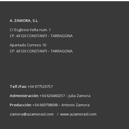
A. ZAMORA, S.L.
C/ Esglesia Vella num. 1
CP. 43120 CONSTANTI – TARRAGONA
Apartado Correos 10
CP. 43120 CONSTANTI – TARRAGONA
Telf./Fax:
+34 977520757
Administración:
+34 626460257 – Julia Zamora
Producción:
+34 669798698 – Antonio Zamora
zamora@azamorasl.com
/
www.azamorasl.com