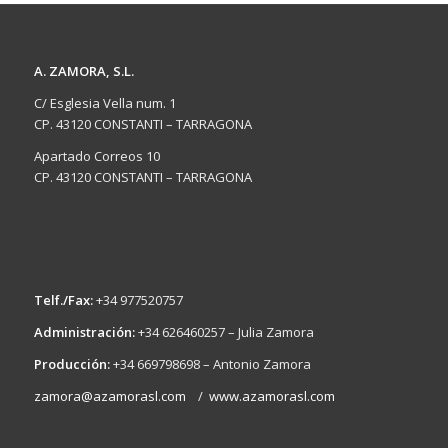
A. ZAMORA, S.L.
C/ Esglesia Vella num. 1
CP. 43120 CONSTANTI – TARRAGONA
Apartado Correos 10
CP. 43120 CONSTANTI – TARRAGONA
Telf./Fax:
+34 977520757
Administración:
+34 626460257 – Julia Zamora
Producción:
+34 669798698 – Antonio Zamora
zamora@azamorasl.com
/
www.azamorasl.com