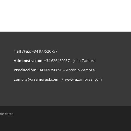
Telf./Fax:
+34 977520757
Administración:
+34 626460257 – Julia Zamora
Producción:
+34 669798698 – Antonio Zamora
zamora@azamorasl.com
/
www.azamorasl.com
 de datos