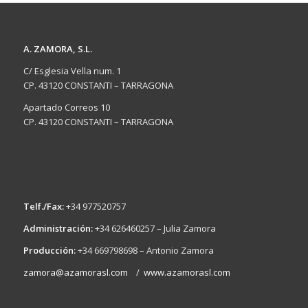
A. ZAMORA, S.L.
C/ Esglesia Vella num. 1
CP. 43120 CONSTANTI – TARRAGONA
Apartado Correos 10
CP. 43120 CONSTANTI – TARRAGONA
Telf./Fax:
+34 977520757
Administración:
+34 626460257 – Julia Zamora
Producción:
+34 669798698 – Antonio Zamora
zamora@azamorasl.com
/
www.azamorasl.com