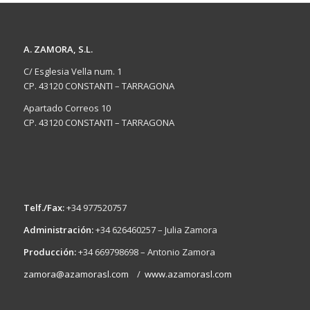
A. ZAMORA, S.L.
C/ Esglesia Vella num. 1
CP. 43120 CONSTANTI – TARRAGONA
Apartado Correos 10
CP. 43120 CONSTANTI – TARRAGONA
Telf./Fax:
+34 977520757
Administración:
+34 626460257 – Julia Zamora
Producción:
+34 669798698 – Antonio Zamora
zamora@azamorasl.com
/
www.azamorasl.com