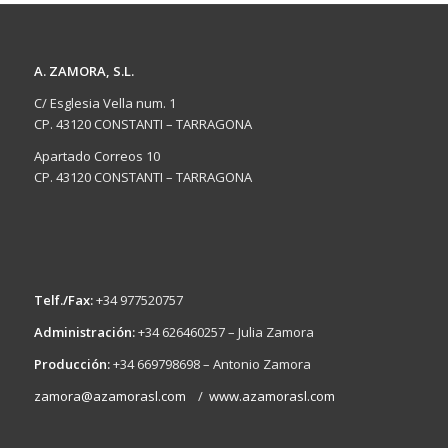
A. ZAMORA, S.L.
C/ Esglesia Vella num. 1
CP. 43120 CONSTANTI – TARRAGONA
Apartado Correos 10
CP. 43120 CONSTANTI – TARRAGONA
Telf./Fax:
+34 977520757
Administración:
+34 626460257 – Julia Zamora
Producción:
+34 669798698 – Antonio Zamora
zamora@azamorasl.com
/
www.azamorasl.com