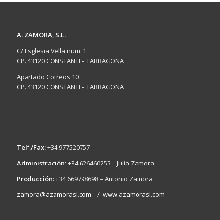
A. ZAMORA, S.L.
C/ Esglesia Vella num. 1
CP. 43120 CONSTANTI – TARRAGONA
Apartado Correos 10
CP. 43120 CONSTANTI – TARRAGONA
Telf./Fax:
+34 977520757
Administración:
+34 626460257 – Julia Zamora
Producción:
+34 669798698 – Antonio Zamora
zamora@azamorasl.com
/
www.azamorasl.com