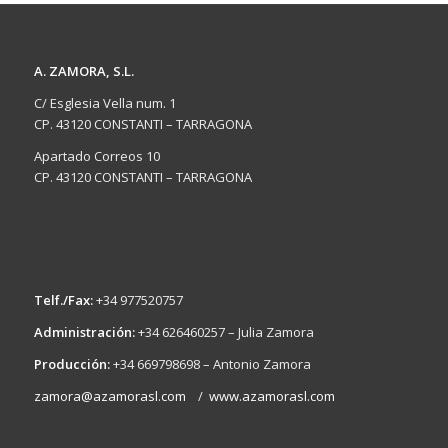
A. ZAMORA, S.L.
C/ Esglesia Vella num. 1
CP. 43120 CONSTANTI – TARRAGONA
Apartado Correos 10
CP. 43120 CONSTANTI – TARRAGONA
Telf./Fax:
+34 977520757
Administración:
+34 626460257 – Julia Zamora
Producción:
+34 669798698 – Antonio Zamora
zamora@azamorasl.com
/
www.azamorasl.com