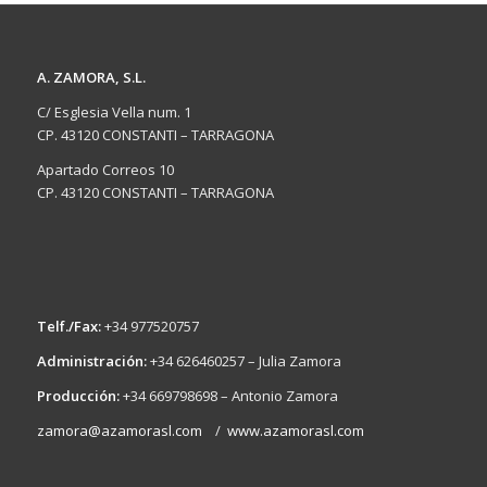
A. ZAMORA, S.L.
C/ Esglesia Vella num. 1
CP. 43120 CONSTANTI – TARRAGONA
Apartado Correos 10
CP. 43120 CONSTANTI – TARRAGONA
Telf./Fax:
+34 977520757
Administración:
+34 626460257 – Julia Zamora
Producción:
+34 669798698 – Antonio Zamora
zamora@azamorasl.com
/
www.azamorasl.com