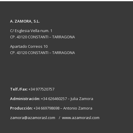
A. ZAMORA, S.L.
C/ Esglesia Vella num. 1
CP. 43120 CONSTANTI – TARRAGONA
Apartado Correos 10
CP. 43120 CONSTANTI – TARRAGONA
Telf./Fax:
+34 977520757
Administración:
+34 626460257 – Julia Zamora
Producción:
+34 669798698 – Antonio Zamora
zamora@azamorasl.com
/
www.azamorasl.com