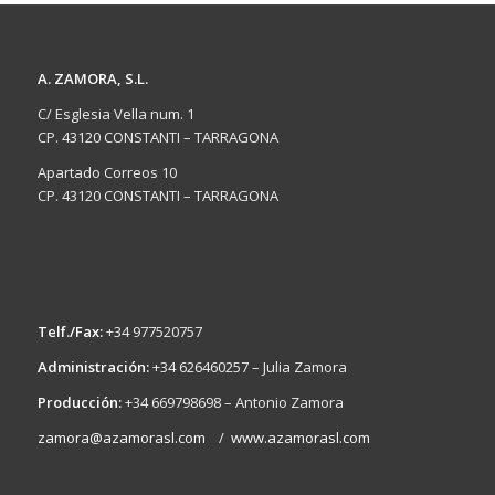
A. ZAMORA, S.L.
C/ Esglesia Vella num. 1
CP. 43120 CONSTANTI – TARRAGONA
Apartado Correos 10
CP. 43120 CONSTANTI – TARRAGONA
Telf./Fax:
+34 977520757
Administración:
+34 626460257 – Julia Zamora
Producción:
+34 669798698 – Antonio Zamora
zamora@azamorasl.com
/
www.azamorasl.com