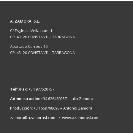
A. ZAMORA, S.L.
C/ Esglesia Vella num. 1
CP. 43120 CONSTANTI – TARRAGONA
Apartado Correos 10
CP. 43120 CONSTANTI – TARRAGONA
Telf./Fax:
+34 977520757
Administración:
+34 626460257 – Julia Zamora
Producción:
+34 669798698 – Antonio Zamora
zamora@azamorasl.com
/
www.azamorasl.com