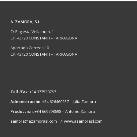
A. ZAMORA, S.L.
C/ Esglesia Vella num. 1
CP. 43120 CONSTANTI – TARRAGONA
Apartado Correos 10
CP. 43120 CONSTANTI – TARRAGONA
Telf./Fax:
+34 977520757
Administración:
+34 626460257 – Julia Zamora
Producción:
+34 669798698 – Antonio Zamora
zamora@azamorasl.com
/
www.azamorasl.com