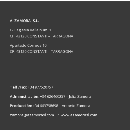
A. ZAMORA, S.L.
C/ Esglesia Vella num. 1
CP. 43120 CONSTANTI – TARRAGONA
Apartado Correos 10
CP. 43120 CONSTANTI – TARRAGONA
Telf./Fax:
+34 977520757
Administración:
+34 626460257 – Julia Zamora
Producción:
+34 669798698 – Antonio Zamora
zamora@azamorasl.com
/
www.azamorasl.com