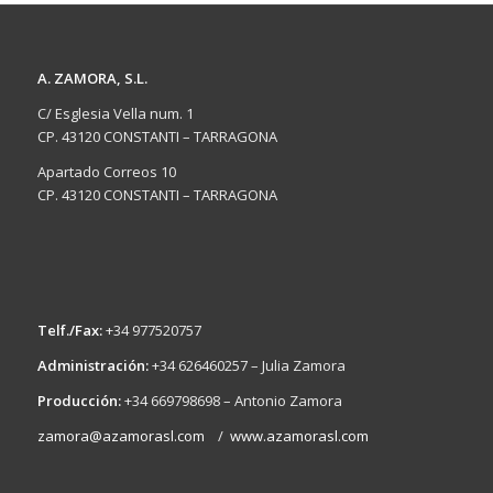
A. ZAMORA, S.L.
C/ Esglesia Vella num. 1
CP. 43120 CONSTANTI – TARRAGONA
Apartado Correos 10
CP. 43120 CONSTANTI – TARRAGONA
Telf./Fax:
+34 977520757
Administración:
+34 626460257 – Julia Zamora
Producción:
+34 669798698 – Antonio Zamora
zamora@azamorasl.com
/
www.azamorasl.com