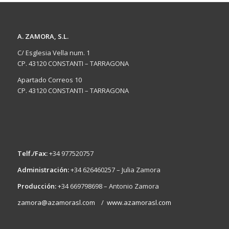
A. ZAMORA, S.L.
C/ Esglesia Vella num. 1
CP. 43120 CONSTANTI – TARRAGONA
Apartado Correos 10
CP. 43120 CONSTANTI – TARRAGONA
Telf./Fax:
+34 977520757
Administración:
+34 626460257 – Julia Zamora
Producción:
+34 669798698 – Antonio Zamora
zamora@azamorasl.com
/
www.azamorasl.com