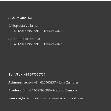
A. ZAMORA, S.L.
C/ Esglesia Vella num. 1
CP. 43120 CONSTANTI – TARRAGONA
Apartado Correos 10
CP. 43120 CONSTANTI – TARRAGONA
Telf./Fax:
+34 977520757
Administración:
+34 626460257 – Julia Zamora
Producción:
+34 669798698 – Antonio Zamora
zamora@azamorasl.com
/
www.azamorasl.com