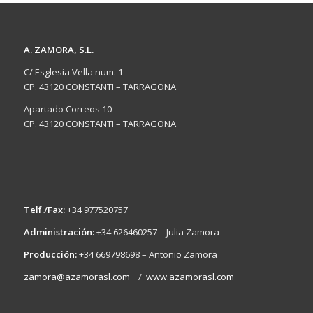
A. ZAMORA, S.L.
C/ Esglesia Vella num. 1
CP. 43120 CONSTANTI – TARRAGONA
Apartado Correos 10
CP. 43120 CONSTANTI – TARRAGONA
Telf./Fax:
+34 977520757
Administración:
+34 626460257 – Julia Zamora
Producción:
+34 669798698 – Antonio Zamora
zamora@azamorasl.com
/
www.azamorasl.com