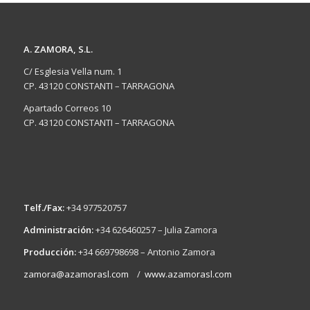
A. ZAMORA, S.L.
C/ Esglesia Vella num. 1
CP. 43120 CONSTANTI – TARRAGONA
Apartado Correos 10
CP. 43120 CONSTANTI – TARRAGONA
Telf./Fax:
+34 977520757
Administración:
+34 626460257 – Julia Zamora
Producción:
+34 669798698 – Antonio Zamora
zamora@azamorasl.com
/
www.azamorasl.com