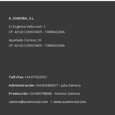
A. ZAMORA, S.L.
C/ Esglesia Vella num. 1
CP. 43120 CONSTANTI – TARRAGONA
Apartado Correos 10
CP. 43120 CONSTANTI – TARRAGONA
Telf./Fax:
+34 977520757
Administración:
+34 626460257 – Julia Zamora
Producción:
+34 669798698 – Antonio Zamora
zamora@azamorasl.com
/
www.azamorasl.com