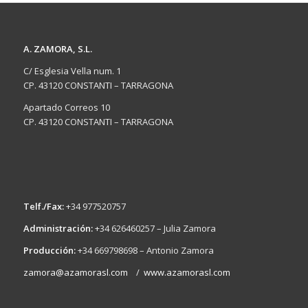
A. ZAMORA, S.L.
C/ Esglesia Vella num. 1
CP. 43120 CONSTANTI – TARRAGONA
Apartado Correos 10
CP. 43120 CONSTANTI – TARRAGONA
Telf./Fax:
+34 977520757
Administración:
+34 626460257 – Julia Zamora
Producción:
+34 669798698 – Antonio Zamora
zamora@azamorasl.com
/
www.azamorasl.com